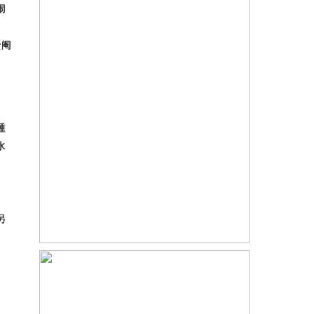
闹
贤阉
踵
水
另