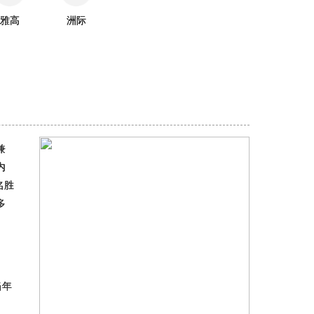
雅高
洲际
兼
内
名胜
多
当年
、