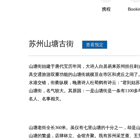
携程
Booki
苏州山塘古街
查看预定
山塘街始建于唐代宝历年间，大诗人白居易来苏州担任刺
具交通旅游双重功能的山塘街就横亘在市区和虎丘之间了
水港交错，街衢纵横，晚唐诗人杜荀鹤有诗云：“君到姑
山塘街，名气较大。其原因：一是山塘街是一条有1100
名人、名事相关。
山塘老街全长360米。虽仅有七里山塘的十分之一，却是
山塘的繁盛，店肆林立、会馆齐聚。既有苏州采芝斋、五