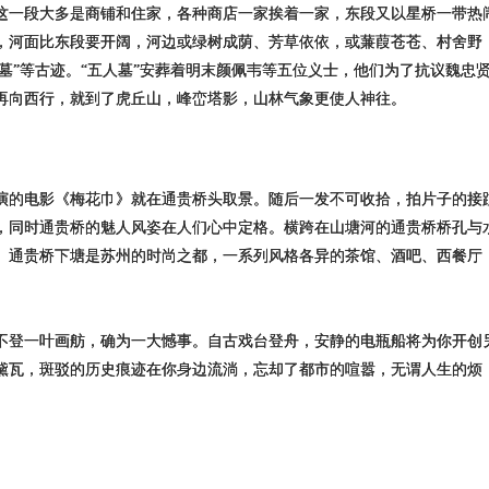
这一段大多是商铺和住家，各种商店一家挨着一家，东段又以星桥一带热
，河面比东段要开阔，河边或绿树成荫、芳草依依，或蒹葭苍苍、村舍野
贤墓”等古迹。“五人墓”安葬着明末颜佩韦等五位义士，他们为了抗议魏忠
再向西行，就到了虎丘山，峰峦塔影，山林气象更使人神往。
演的电影《梅花巾》就在通贵桥头取景。随后一发不可收拾，拍片子的接
界，同时通贵桥的魅人风姿在人们心中定格。横跨在山塘河的通贵桥桥孔与
。通贵桥下塘是苏州的时尚之都，一系列风格各异的茶馆、酒吧、西餐厅
不登一叶画舫，确为一大憾事。自古戏台登舟，安静的电瓶船将为你开创
黛瓦，斑驳的历史痕迹在你身边流淌，忘却了都市的喧嚣，无谓人生的烦