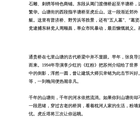
石雕、刺绣等特色商铺。东段从阊门渡僧桥起至半塘桥，
繁华。山塘街的西段指半塘桥至虎丘山。这一段渐近郊外
艇。这里有普济桥、野芳浜等胜景，还有“五人墓”、“葛
党逮捕东林党人周顺昌，率众市民暴动，最后慷慨就义。
通贵桥在七里山塘的古代桥梁中并不显眼。早年，张良导
而来。1994年导演李少红的《红粉》把苏州介绍给了世
中的倒影，浑然一圆，曾让建筑大师贝聿铭为此击节叫好
等，一到晚间便热闹非凡。
千年的山塘街，千年的河水依然流淌。如果你到山塘街却
一段思绪，穿过古老的桥洞，看着枕河人家的生活，粉墙
忧。虎丘塔将三次让你远眺。