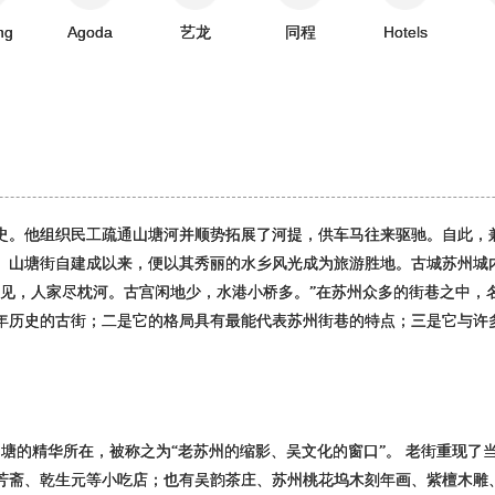
ng
Agoda
艺龙
同程
Hotels
史。他组织民工疏通山塘河并顺势拓展了河提，供车马往来驱驰。自此，
。山塘街自建成以来，便以其秀丽的水乡风光成为旅游胜地。古城苏州城
苏见，人家尽枕河。古宫闲地少，水港小桥多。”在苏州众多的街巷之中，
多年历史的古街；二是它的格局具有最能代表苏州街巷的特点；三是它与许
山塘的精华所在，被称之为“老苏州的缩影、吴文化的窗口”。 老街重现了
芳斋、乾生元等小吃店；也有吴韵茶庄、苏州桃花坞木刻年画、紫檀木雕