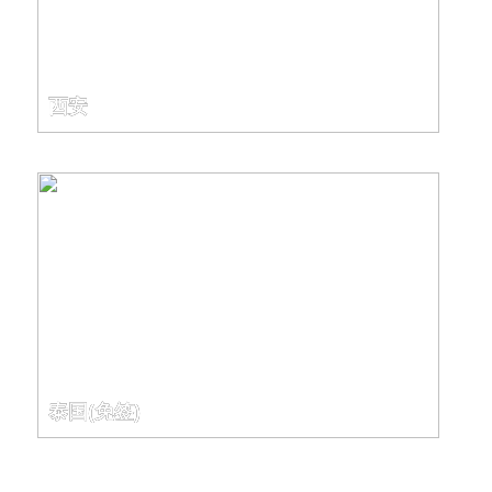
西安
泰国(免签)