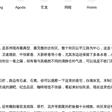
ng
Agoda
艺龙
同程
Hotels
史，是苏州现存最典型、最完整的古街区。整个街区以平江路为中心，这是
巷、卫道观前、中张家巷、大新桥巷等小巷，尤其东边还保留了多条水巷，
前街仅一巷之隔，却有着与其截然不同的清静古朴气息，可以说是不收门
石栏，路边有石桌、石凳。你可以观察一下这里的老宅，白墙灰瓦、木制
而成的酒吧、纪念品店、咖啡馆也不张扬，看起来好似民居。现在这里也
，还有雕刻着双龙戏珠、翠竹、花卉等图案的栏板都十分精致。街区里还