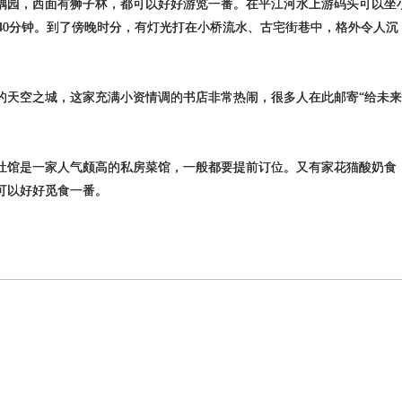
耦园，西面有狮子林，都可以好好游览一番。在平江河水上游码头可以坐
程约40分钟。到了傍晚时分，有灯光打在小桥流水、古宅街巷中，格外令人沉
的天空之城，这家充满小资情调的书店非常热闹，很多人在此邮寄“给未
灶馆是一家人气颇高的私房菜馆，一般都要提前订位。又有家花猫酸奶食
可以好好觅食一番。