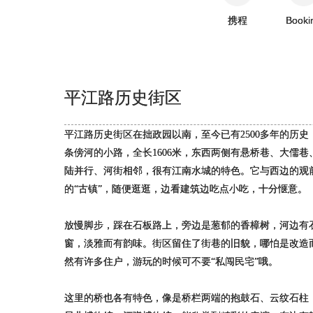
携程
Booki
平江路历史街区
平江路历史街区在拙政园以南，至今已有2500多年的历
条傍河的小路，全长1606米，东西两侧有悬桥巷、大儒
陆并行、河街相邻，很有江南水城的特色。它与西边的观
的“古镇”，随便逛逛，边看建筑边吃点小吃，十分惬意。
放慢脚步，踩在石板路上，旁边是葱郁的香樟树，河边有
窗，淡雅而有韵味。街区留住了街巷的旧貌，哪怕是改造
然有许多住户，游玩的时候可不要“私闯民宅”哦。
这里的桥也各有特色，像是桥栏两端的抱鼓石、云纹石柱