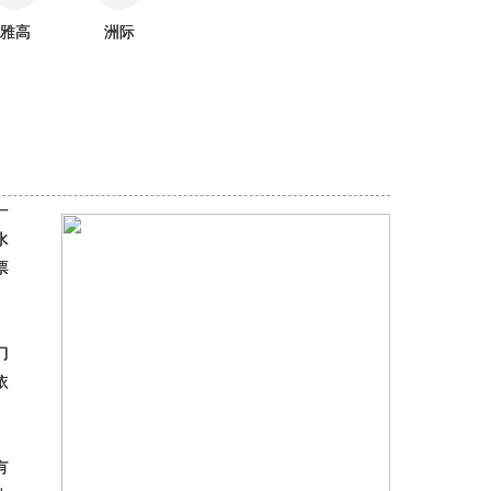
雅高
洲际
一
水
票
门
依
有