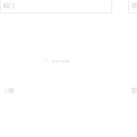
澳门
香
上海
苏