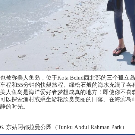
也被称美人鱼岛，位于
Kota Belud
西北部的三个孤立
车程和
55
分钟的快艇旅程。绿松石般的海水充满了各
美人鱼岛是海洋爱好者梦想成真的地方！即使你不喜
可以探索渔村或乘坐游轮欣赏美丽的日落。在海滨岛
静的时光。
6.
东姑阿都拉曼公园（
Tunku Abdul Rahman Park
）