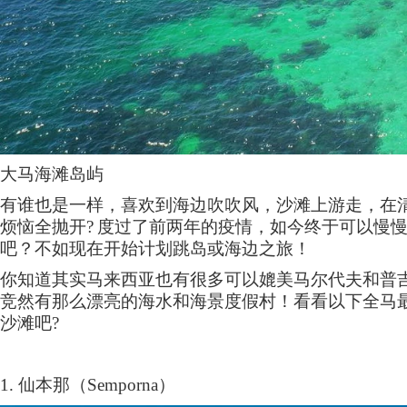
大马海滩岛屿
有谁也是一样，喜欢到海边吹吹风，沙滩上游走，在
烦恼全抛开
?
度过了前两年的疫情，如今终于可以慢
吧？不如现在开始计划跳岛或海边之旅！
你知道其实马来西亚也有很多可以媲美马尔代夫和普
竞然有那么漂亮的海水和海景度假村！看看以下全马
沙滩吧
?
1.
仙本那（
Semporna
）