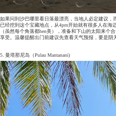
如果问到沙巴哪里看日落最漂亮，当地人必定建议，
已经挖到这个宝藏地点，从
4pm
开始就有很多人在海
（虽然每个角落都
hen
美），准备和下山的太阳来个合
享受。温馨提醒出门前建议先查看天气预报，要是阴
5.
曼塔那尼岛（
Pulau Mantanani)