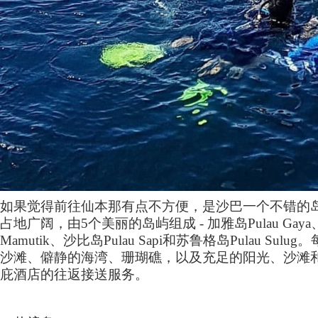
如果觉得前往仙本那有点不方便，是沙巴一个不错的
占地广阔，由
5
个美丽的岛屿组成
-
加雅岛
Pulau Gaya
Mamutik
、沙比岛
Pulau Sapi
和苏鲁格岛
Pulau Sulug
。
沙滩、僻静的海湾、珊瑚礁，以及充足的阳光、沙滩
庇酒店的往返接送服务。