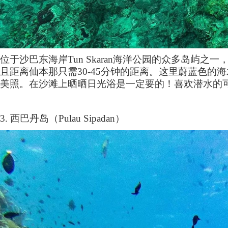
位于沙巴东海岸
Tun Skaran
海洋公园的众多岛屿之一
且距离仙本那只需
30-45
分钟的距离。这里蔚蓝色的海
美照。在沙滩上晒晒日光浴是一定要的！喜欢潜水的
3.
西巴丹岛（
Pulau Sipadan
）