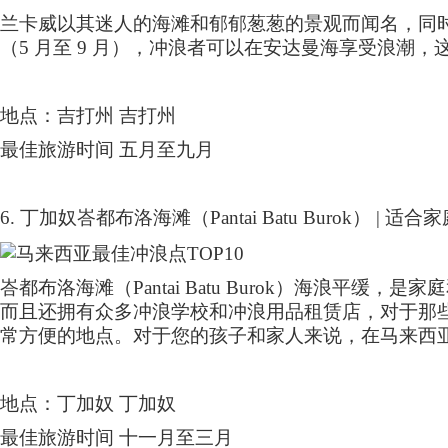
兰卡威以其迷人的海滩和郁郁葱葱的景观而闻名，同
（
5
月至
9
月），冲浪者可以在安达曼海享受浪潮，
地点：吉打州 吉打州
最佳旅游时间 五月至九月
6.
丁加奴峇都布洛海滩（
Pantai Batu Burok
）
|
适合家
峇都布洛海滩（
Pantai Batu Burok
）海浪平缓，是家庭
而且还拥有众多冲浪学校和冲浪用品租赁店，对于那
常方便的地点。对于您的孩子和家人来说，在马来西
地点：丁加奴 丁加奴
最佳旅游时间 十一月至三月