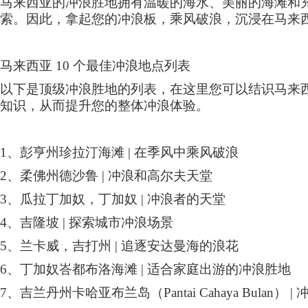
马来西亚的冲浪胜地拥有温暖的海水、美丽的海滩和
索。因此，拿起您的冲浪板，乘风破浪，沉浸在马来
马来西亚
10
个最佳冲浪地点列表
以下是顶级冲浪胜地的列表，在这里您可以结识马来
知识，从而提升您的整体冲浪体验。
1
、彭亨州珍拉汀海滩
|
在季风中乘风破浪
2
、柔佛州德沙鲁
|
冲浪和高尔夫天堂
3
、瓜拉丁加奴，丁加奴
|
冲浪者的天堂
4
、吉隆坡
|
探索城市冲浪场景
5
、兰卡威，吉打州
|
追逐安达曼海的浪花
6
、丁加奴峇都布洛海滩
|
适合家庭出游的冲浪胜地
7
、吉兰丹州卡哈亚布兰岛（
Pantai Cahaya Bulan
）
|