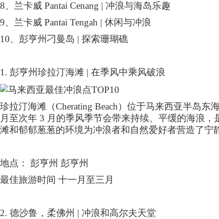
8
、兰卡威
Pantai Cenang |
冲浪与海岛乐趣
9
、兰卡威
Pantai Tengah |
休闲与冲浪
10
、彭亨州刁曼岛
|
探索珊瑚礁
1.
彭亨州珍拉汀海滩
|
在季风中乘风破浪
珍拉汀海滩（
Cherating Beach
）位于马来西亚半岛东
月至次年
3
月的季风季节会带来持续、平缓的海浪，
滩和郁郁葱葱的环境为冲浪者和自然爱好者营造了宁
地点： 彭亨州 彭亨州
最佳旅游时间 十一月至三月
2.
德沙鲁，柔佛州
|
冲浪和高尔夫天堂