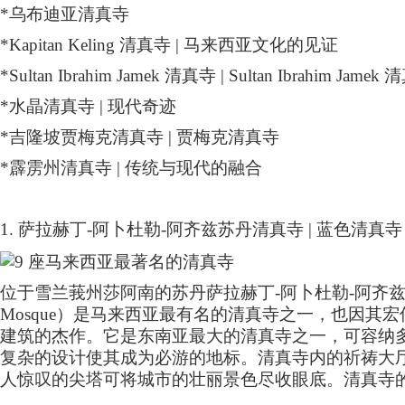
*
乌布迪亚清真寺
*Kapitan Keling
清真寺
|
马来西亚文化的见证
*Sultan Ibrahim Jamek
清真寺
| Sultan Ibrahim Jamek
清
*
水晶清真寺
|
现代奇迹
*
吉隆坡贾梅克清真寺
|
贾梅克清真寺
*
霹雳州清真寺
|
传统与现代的融合
1.
萨拉赫丁
-
阿卜杜勒
-
阿齐兹苏丹清真寺
|
蓝色清真寺
位于雪兰莪州莎阿南的苏丹萨拉赫丁
-
阿卜杜勒
-
阿齐
Mosque
）是马来西亚最有名的清真寺之一，也因其宏
建筑的杰作。它是东南亚最大的清真寺之一，可容纳
复杂的设计使其成为必游的地标。清真寺内的祈祷大
人惊叹的尖塔可将城市的壮丽景色尽收眼底。清真寺