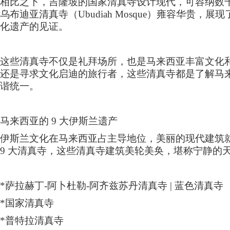
相比之下，吉隆坡的国家清真寺设计现代，可容纳数
乌布迪亚清真寺（
Ubudiah Mosque
）雍容华贵，展现
化遗产的见证。
这些清真寺不仅是礼拜场所，也是马来西亚丰富文化
还是寻求文化启迪的旅行者，这些清真寺都是了解马
谐统一。
马来西亚的
9
大伊斯兰遗产
伊斯兰文化在马来西亚占主导地位，美丽的现代建筑
9
大清真寺，这些清真寺建筑美轮美奂，堪称宁静的
*
萨拉赫丁
-
阿卜杜勒
-
阿齐兹苏丹清真寺
|
蓝色清真寺
*
国家清真寺
*
普特拉清真寺