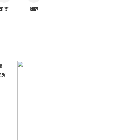
雅高
洲际
顾
往所