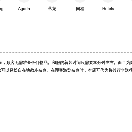
ng
Agoda
艺龙
同程
Hotels
多，顾客无需准备任何物品。和服的着装时间只需要30分钟左右。而且为
后您可以轻松自在地散步奈良。在顾客游览奈良时，本店可代为将其行李送