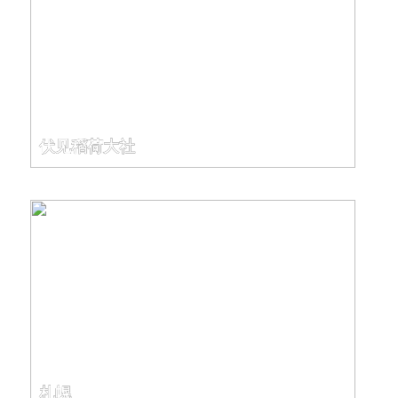
伏见稻荷大社
札幌