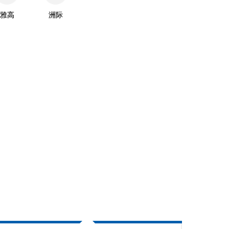
雅高
洲际