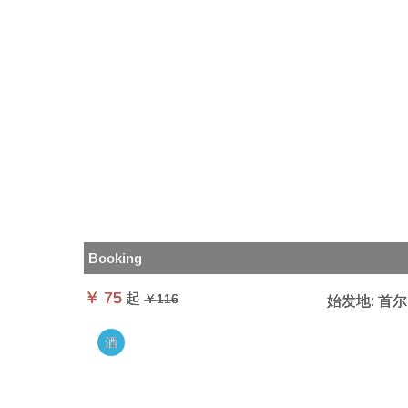
Booking
￥
75
起
￥116
始发地:
首尔
酒