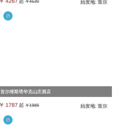
￥
4267
起
￥4530
始发地:
首尔
酒
首尔维斯塔华克山庄酒店
￥
1787
起
￥1986
始发地:
首尔
酒