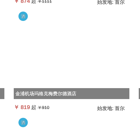
￥
874
起
￥1111
始发地:
首尔
酒
金浦机场玛格克梅费尔德酒店
￥
819
起
￥910
始发地:
首尔
酒