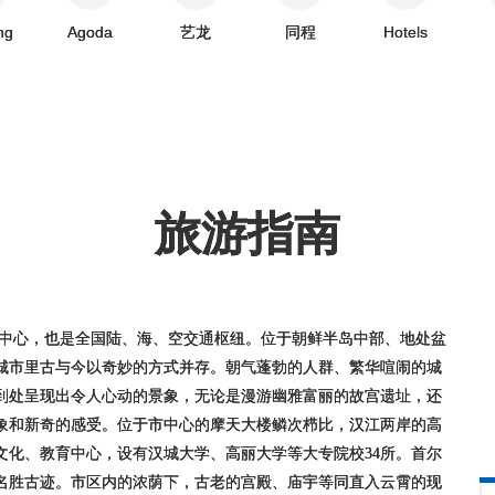
ng
Agoda
艺龙
同程
Hotels
旅游指南
育的中心，也是全国陆、海、空交通枢纽。位于朝鲜半岛中部、地处盆
座城市里古与今以奇妙的方式并存。朝气蓬勃的人群、繁华喧闹的城
到处呈现出令人心动的景象，无论是漫游幽雅富丽的故宫遗址，还
象和新奇的感受。位于市中心的摩天大楼鳞次栉比，汉江两岸的高
文化、教育中心，设有汉城大学、高丽大学等大专院校34所。首尔
名胜古迹。市区内的浓荫下，古老的宫殿、庙宇等同直入云霄的现