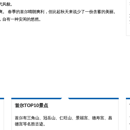
代风貌。
气爽。 春季的首尔晴朗爽利，但比起秋天来说少了一份含蓄的美丽。
，自有一种安闲的悠然。
首尔TOP10景点
首尔有三角山、冠岳山、仁旺山、景福宫、德寿宫、昌
德宫等名胜古迹。