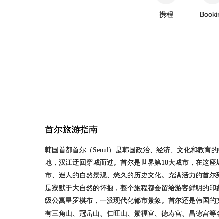
携程
Booki
首尔
旅游指南
韩国首都首尔（Seoul）是韩国政治、经济、文化和教
地，汉江迂回穿城而过。首尔是世界第10大城市，在这
市、迷人的自然景观、悠久的历史文化。充满活力的首尔
是寮默于大自然的怀抱，整个旅程都会留给游客鲜明的印
级公寓星罗棋布，一派现代化都市景象。首尔还是韩国的
有三角山、冠岳山、仁旺山、景福宫、德寿宫、昌德宫等