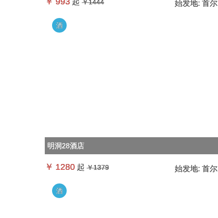
￥
993
起
￥1444
始发地:
首尔
酒
明洞28酒店
￥
1280
起
￥1379
始发地:
首尔
酒