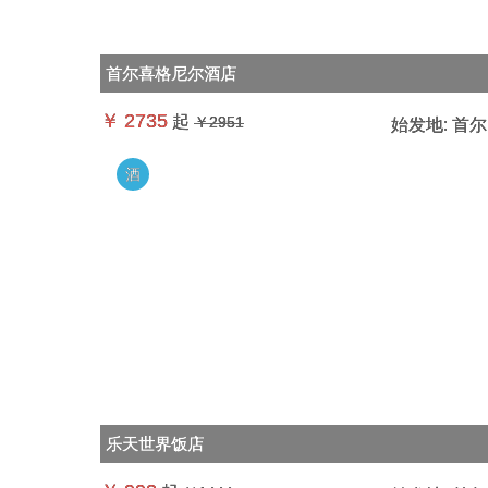
首尔喜格尼尔酒店
￥
2735
起
￥2951
始发地:
首尔
酒
乐天世界饭店