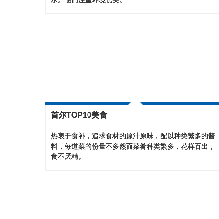
水。他们注重环境优美。
首尔TOP10美食
热衷于食补，追求食材的原汁原味，配以种类繁多的酱
料，每道菜的份量不多然而菜肴种类繁多，花样百出，
食不厌精。