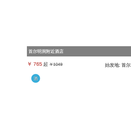
首尔明洞附近酒店
￥
765
起
￥1049
始发地:
首尔
酒