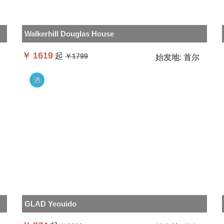
Walkerhill Douglas House
￥
1619
起
￥1799
始发地:
首尔
酒
GLAD Yeouido