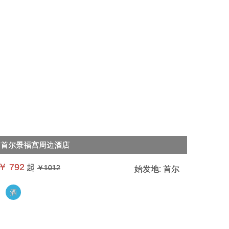
首尔景福宫周边酒店
￥
792
起
￥1012
始发地:
首尔
酒