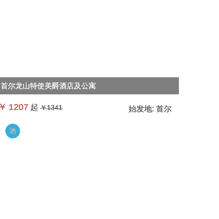
首尔龙山特使美爵酒店及公寓
￥
1207
起
￥1341
始发地:
首尔
酒